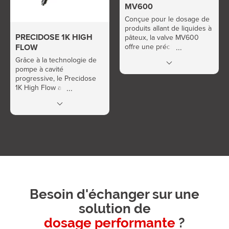
MV600
Conçue pour le dosage de
produits allant de liquides à
PRECIDOSE 1K HIGH
pâteux, la valve MV600
FLOW
offre une précision
remarquable, une
Grâce à la technologie de
répétabilité constante et un
pompe à cavité
haut débit volumique.
progressive, le Precidose
1K High Flow assure un
dosage constant et précis,
même avec des produits de
très haute viscosité, jusqu’à
1 000 000 cps.
Besoin d'échanger sur une
solution de
dosage performante
?