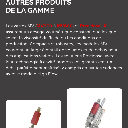
AUTRES PRODUITS
mm
Poids :
1,47 kg
DE LA GAMME
Alimentation électrique :
100-240V,
50-60Hz
Les valves MV (
MV200
à
MV600
) et
Precidose 1K
Puissance de sortie :
13,5W
assurent un dosage volumétrique constant, quelles que
Courant d’appel max :
2A
soient la viscosité du fluide ou les conditions de
Tension de sortie :
9V
production. Compacts et robustes, les modèles MV
Courant de sortie :
1,5A
couvrent un large éventail de volumes et de débits pour
Signaux d’entrée :
Pédale, commande
des applications variées. Les solutions Precidose, avec
au doigt, contact sec
leur technologie à cavité progressive, garantissent un
Signaux de sortie :
Contact sec –
débit parfaitement maîtrisé, y compris en hautes cadences
durée 500ms
avec le modèle High Flow.