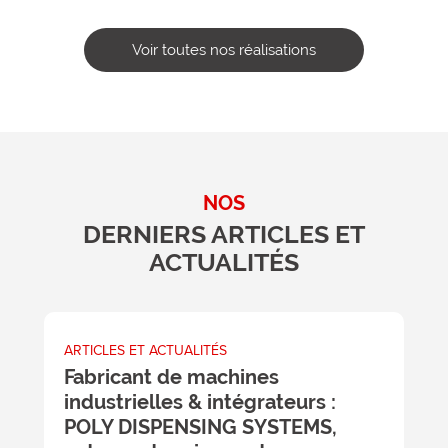
Voir toutes nos réalisations
NOS
DERNIERS ARTICLES ET
ACTUALITÉS
ARTICLES ET ACTUALITÉS
A
Fabricant de machines
L
industrielles & intégrateurs :
c
POLY DISPENSING SYSTEMS,
v