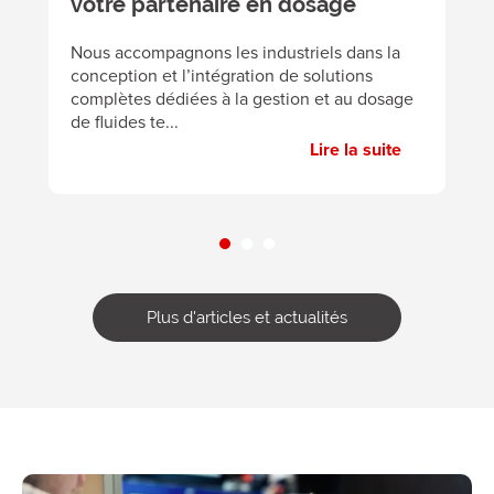
votre partenaire en dosage
A
éc
Nous accompagnons les industriels dans la
p
conception et l’intégration de solutions
pa
complètes dédiées à la gestion et au dosage
de fluides te...
Lire la suite
Plus d'articles et actualités