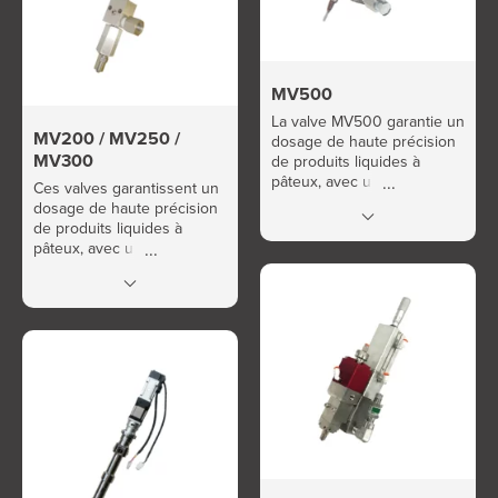
MV500
La valve MV500 garantie un
MV200 / MV250 /
dosage de haute précision
MV300
de produits liquides à
pâteux, avec une
Ces valves garantissent un
répétabilité exceptionnelle
dosage de haute précision
et un haut débit volumique.
de produits liquides à
Cadence potentielle
pâteux, avec une
supérieure à 600 cycles /
répétabilité exceptionnelle.
minute.
Calibrage facile et rapide de
la quantité.