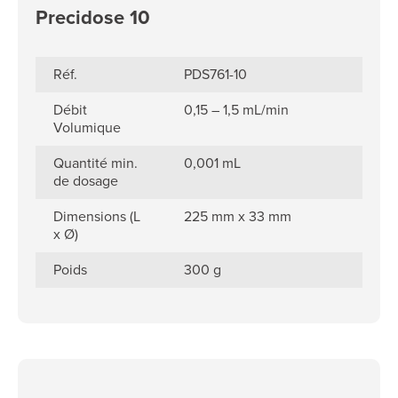
Precidose 10
Réf.
PDS761-10
Débit
0,15 – 1,5 mL/min
Volumique
Quantité min.
0,001 mL
de dosage
Dimensions (L
225 mm x 33 mm
x Ø)
Poids
300 g