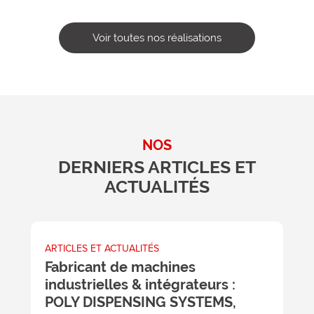
Voir toutes nos réalisations
NOS
DERNIERS ARTICLES ET
ACTUALITÉS
ARTICLES ET ACTUALITÉS
A
Fabricant de machines
L
industrielles & intégrateurs :
c
POLY DISPENSING SYSTEMS,
v