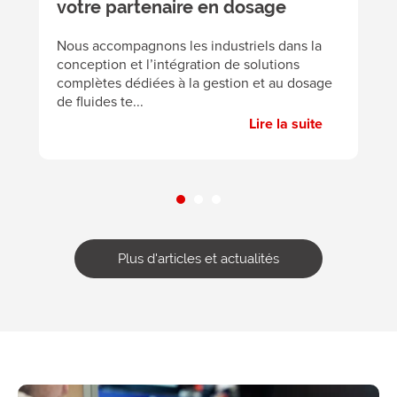
votre partenaire en dosage
A
éc
Nous accompagnons les industriels dans la
p
conception et l’intégration de solutions
pa
complètes dédiées à la gestion et au dosage
de fluides te...
Lire la suite
Plus d'articles et actualités