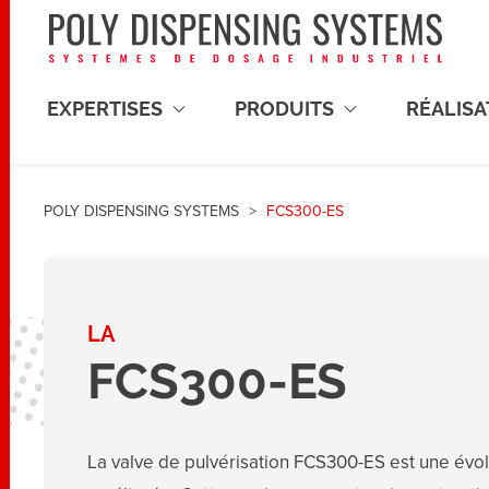
EXPERTISES
PRODUITS
RÉALISA
Mélange planétaire
POLY DISPENSING SYSTEMS
>
FCS300-ES
MÉLANGE
DOSAGE
Mélangeurs atmosphériques
Doseurs
LA
Mélangeurs sous vide
Valves de
FCS300-ES
Adaptateurs pots et accessoires
Systèmes
Consomm
La valve de pulvérisation FCS300-ES est une évo