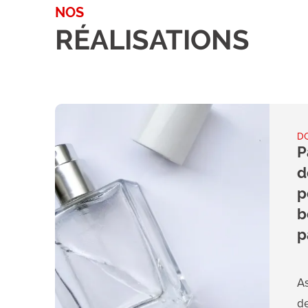
NOS
RÉALISATIONS
D
P
d
p
b
p
A
de