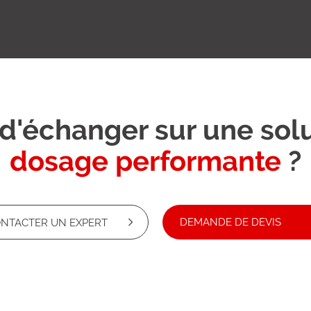
Option réglage
micrométrique du débit
disponible.
d'échanger sur une sol
dosage performante
?
DEMANDE DE DEVIS
NTACTER UN EXPERT