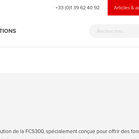
+33 (0)1 39 62 40 92
Articles & a
Qui so
TIONS
Technologie de dosage
Séchage UV
Auto
POLYMÉRISATION UV
Sources ponctuelles & surf
 dosage
Four UV
 de dosage
ables
lution de la FCS300, spécialement conçue pour offrir des fo