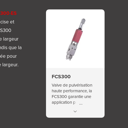
300-ES
cise et
CS300
e largeur
ndis que la
sée pour
e largeur.
FCS300
Valve de pulvérisation
haute performance, la
FCS300 garantie une
application précise et
homogène du produit
sur la surface cible,
optimisant ainsi la qualité
et l'efficacité du procédé.