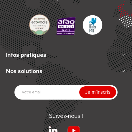
Infos pratiques
Qui sommes-nous ?
Nos solutions
Articles et Actualités
Mélange planétaire
Nos partenaires
Technologies de dosage
Nous rejoindre
Séchage UV
Contactez-nous
Automatisation
Suivez-nous !
Produits associés
Services
Conditions Générales de Ventes