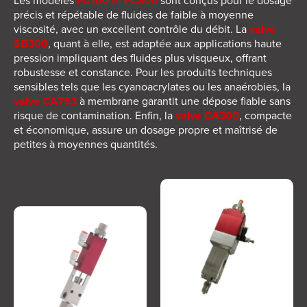
Les modèles
FC100 et FC300
sont conçus pour le dosage
précis et répétable de fluides de faible à moyenne
viscosité, avec un excellent contrôle du débit. La
valve
SB300
, quant à elle, est adaptée aux applications haute
pression impliquant des fluides plus visqueux, offrant
robustesse et constance. Pour les produits techniques
sensibles tels que les cyanoacrylates ou les anaérobies, la
valve CA753
à membrane garantit une dépose fiable sans
risque de contamination. Enfin, la
valve CA300
, compacte
et économique, assure un dosage propre et maîtrisé de
petites à moyennes quantités.