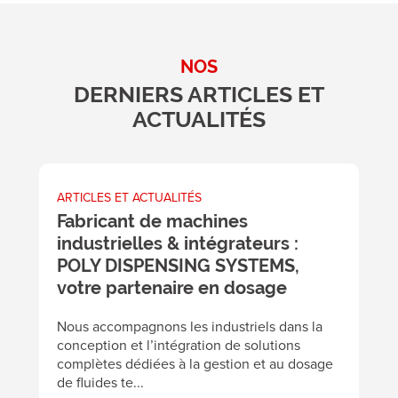
NOS
DERNIERS ARTICLES ET
ACTUALITÉS
ARTICLES ET ACTUALITÉS
A
Fabricant de machines
L
industrielles & intégrateurs :
c
POLY DISPENSING SYSTEMS,
v
votre partenaire en dosage
A
éc
Nous accompagnons les industriels dans la
p
conception et l’intégration de solutions
pa
complètes dédiées à la gestion et au dosage
de fluides te...