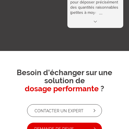
pour déposer précisément
des quantités raisonnables
(petites à moyennes) de
produits liquides à fluides,
de type cyanoacrylate,
anaérobie, lubrifiants,
solvants.
Besoin d'échanger sur une
solution de
dosage performante
?
CONTACTER UN EXPERT