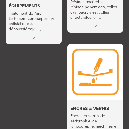
Résines anaérobies,
ÉQUIPEMENTS
résines polyamides, colles
cyanoacrylates, colles
Traitement de l’air,
structurales, colles et
traitement corona/plasma,
résines UV, colles hotmelt,
antistatique &
colles élastomères, colles
dépoussiérage. Lien Les
conductrices.
savoir-faire, secteurs
d’activité et services de
ADT.
ENCRES & VERNIS
Encres et vernis de
sérigraphie, de
tampographe, machines et