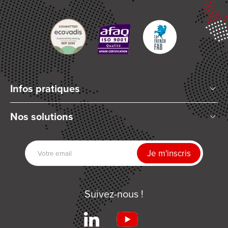
Infos pratiques
Qui sommes-nous ?
Nos solutions
Articles et Actualités
Mélange planétaire
Nos partenaires
Technologies de dosage
Nous rejoindre
Séchage UV
Contactez-nous
Automatisation
Suivez-nous !
Produits associés
Services
Conditions Générales de Ventes
Réalisations