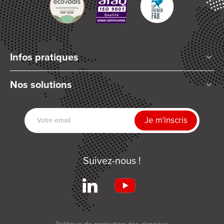
Infos pratiques
Qui sommes-nous ?
Nos solutions
Articles et Actualités
Mélange planétaire
Nos partenaires
Technologies de dosage
Nous rejoindre
Séchage UV
Contactez-nous
Automatisation
Suivez-nous !
Produits associés
Services
Conditions Générales de Ventes
Réalisations