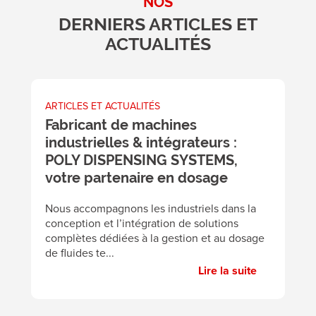
NOS
DERNIERS ARTICLES ET
ACTUALITÉS
ARTICLES ET ACTUALITÉS
A
Fabricant de machines
L
industrielles & intégrateurs :
c
POLY DISPENSING SYSTEMS,
v
votre partenaire en dosage
A
éc
Nous accompagnons les industriels dans la
p
conception et l’intégration de solutions
pa
complètes dédiées à la gestion et au dosage
de fluides te...
Lire la suite