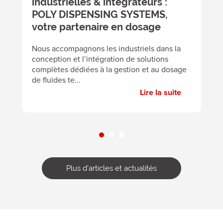
industrielles & intégrateurs :
c
POLY DISPENSING SYSTEMS,
v
votre partenaire en dosage
A
éc
Nous accompagnons les industriels dans la
p
conception et l’intégration de solutions
pa
complètes dédiées à la gestion et au dosage
de fluides te...
Lire la suite
Plus d'articles et actualités