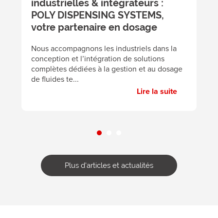
industrielles & intégrateurs :
c
POLY DISPENSING SYSTEMS,
v
votre partenaire en dosage
A
éc
Nous accompagnons les industriels dans la
p
conception et l’intégration de solutions
pa
complètes dédiées à la gestion et au dosage
de fluides te...
Lire la suite
Plus d'articles et actualités