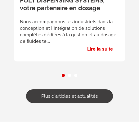
POLY DISPENSING SYSTEMS,
v
votre partenaire en dosage
A
éc
Nous accompagnons les industriels dans la
p
conception et l’intégration de solutions
pa
complètes dédiées à la gestion et au dosage
de fluides te...
Lire la suite
Plus d'articles et actualités