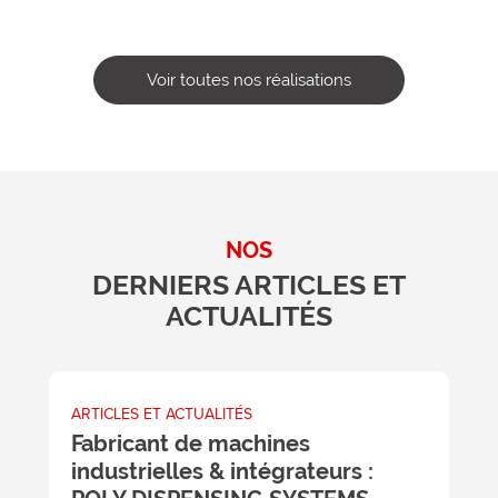
Voir toutes nos réalisations
NOS
DERNIERS ARTICLES ET
ACTUALITÉS
ARTICLES ET ACTUALITÉS
A
Fabricant de machines
L
industrielles & intégrateurs :
c